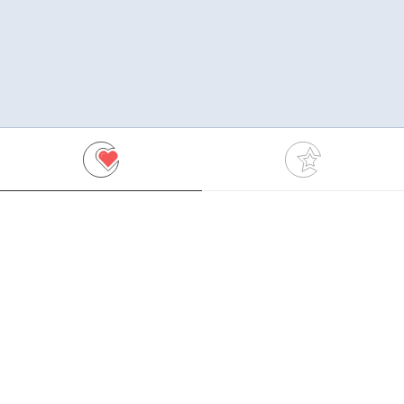
ApowerEdit
Skapa dina egna videos med
makalösa effekter.
39.95€/år