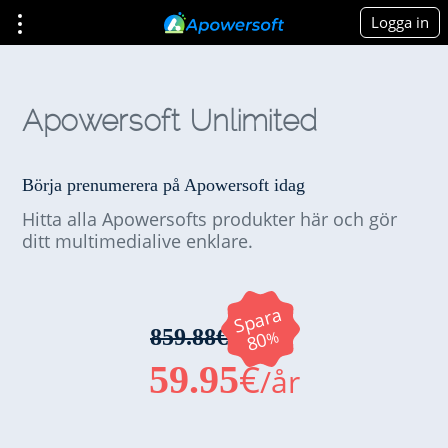
Logga in
Apowersoft Unlimited
Börja prenumerera på Apowersoft idag
Hitta alla Apowersofts produkter här och gör
ditt multimedialive enklare.
Spara
859.88€
%
80
€
59.95
/år