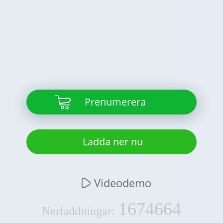
Prenumerera
Ladda ner nu
Videodemo
1674664
Nerladdningar: