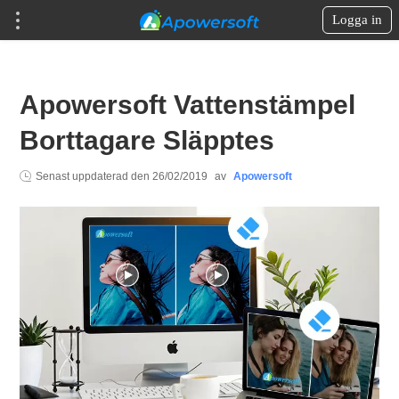
Logga in
Apowersoft Vattenstämpel
Borttagare Släpptes
Senast uppdaterad den
26/02/2019
av
Apowersoft