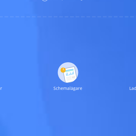
er
Schemalägare
La