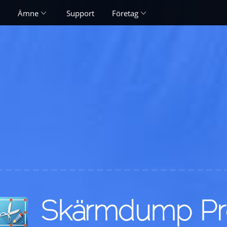
Ämne
Support
Företag
Skärmdump Pr