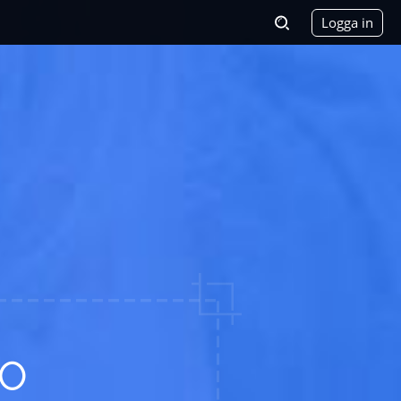
Logga in
o