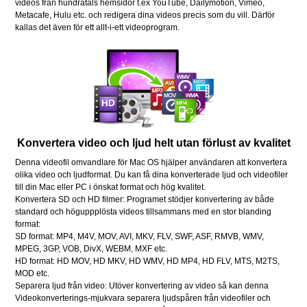
videos från hundratals hemsidor t.ex YouTube, Dailymotion, Vimeo,
Metacafe, Hulu etc. och redigera dina videos precis som du vill. Därför
kallas det även för ett allt-i-ett videoprogram.
Konvertera video och ljud helt utan förlust av kvalitet
Denna videofil omvandlare för Mac OS hjälper användaren att konvertera
olika video och ljudformat. Du kan få dina konverterade ljud och videofiler
till din Mac eller PC i önskat format och hög kvalitet.
Konvertera SD och HD filmer: Programet stödjer konvertering av både
standard och höguppplösta videos tillsammans med en stor blanding
format:
SD format: MP4, M4V, MOV, AVI, MKV, FLV, SWF, ASF, RMVB, WMV,
MPEG, 3GP, VOB, DivX, WEBM, MXF etc.
HD format: HD MOV, HD MKV, HD WMV, HD MP4, HD FLV, MTS, M2TS,
MOD etc.
Separera ljud från video: Utöver konvertering av video så kan denna
Videokonverterings-mjukvara separera ljudspåren från videofiler och