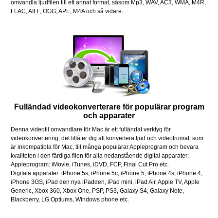
omvandla ljudfilen till ett annat format, såsom Mp3, WAV, AC3, WMA, M4R,
FLAC, AIFF, OGG, APE, M4A och så vidare.
Fulländad videokonverterare för populärar program
och apparater
Denna videofil omvandlare för Mac är ett fulländat verktyg för
videokonvertering, det tillåter dig att konvertera ljud och videofromat, som
är inkompatibla för Mac, till många populärar Appleprogram och bevara
kvaliteten i den färdiga filen för alla nedanstående digital apparater:
Appleprogram: iMovie, iTunes, iDVD, FCP, Final Cut Pro etc.
Digitala apparater: iPhone 5s, iPhone 5c, iPhone 5, iPhone 4s, iPhone 4,
iPhone 3GS, iPad den nya iPadden, iPad mini, iPad Air, Apple TV, Apple
Generic, Xbox 360, Xbox One, PSP, PS3, Galaxy S4, Galaxy Note,
Blackberry, LG Optiums, Windows phone etc.