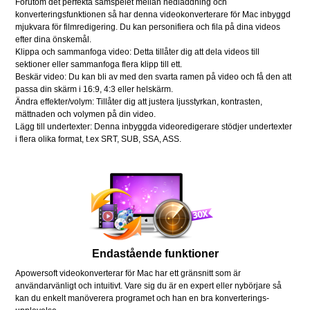
Förutom det perfekta samspelet mellan nedladdning och
konverteringsfunktionen så har denna videokonverterare för Mac inbyggd
mjukvara för filmredigering. Du kan personifiera och fila på dina videos
efter dina önskemål.
Klippa och sammanfoga video: Detta tillåter dig att dela videos till
sektioner eller sammanfoga flera klipp till ett.
Beskär video: Du kan bli av med den svarta ramen på video och få den att
passa din skärm i 16:9, 4:3 eller helskärm.
Ändra effekter/volym: Tillåter dig att justera ljusstyrkan, kontrasten,
mättnaden och volymen på din video.
Lägg till undertexter: Denna inbyggda videoredigerare stödjer undertexter
i flera olika format, t.ex SRT, SUB, SSA, ASS.
Endastående funktioner
Apowersoft videokonverterar för Mac har ett gränsnitt som är
användarvänligt och intuitivt. Vare sig du är en expert eller nybörjare så
kan du enkelt manöverera programet och han en bra konverterings-