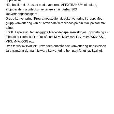
upplevelse.
Hög hastighet: Utrustad med avancerad APEXTRANS™ teknologi,
erbjuder denna videokonverterare en underbar 30X
konverteringshastighet.
Grupp-konvertering: Programet stödjer videokonvertering i grupp. Med
grupp-konvertering kan du omvandla flera videos på din Mac på samma
gång.
Kraftfull spelare: Den inbyggda Mac-videospelaren stödjer uppspelning av
mediafiler i flera lika format, såsom MP4, MOV, AVI, FLV, M4V, WMV, ASF,
MP3, M4A, OGG etc.
Utan förlust av kvalitet: Utöver den enastående konvertering-upplevelsen
så garanterar denna mjukvara konvertering helt utan förlust av kvalitet.