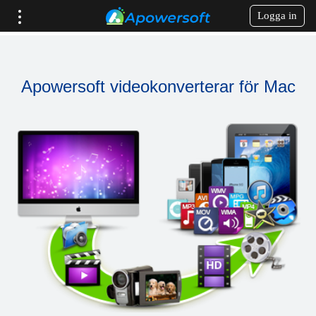
Logga in
Apowersoft videokonverterar för Mac