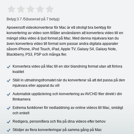
Betyg:
3.7
/
5
(baserad på
7
betyg)
Apowersoft videokonverterar för Mac är ett otroligt bra berktyg för
konvertering av video som tillåter användaren att konvertera video till en
mängd olika video & ljud format på Mac. Med denna mjukvara kan du
även konvertera video till format som passar andra digitala apparater
såsom iPhone, iPod Touch, iPad, Apple TV, Galaxy S4, Galaxy Note,
Blackberry, PS3, PSP och många fler.
Konvertera video på Mac till en stor blandning format utan att förlora
kvalitet
Ställ in utmatningsfromatet när du konverterar så att det passa på den
mjukvara eller apparat du vill
Automatisk upptäckning och konvertering av AVCHD filer direkt i din
filmkamera
Extrema funktioner för nedladdning av online videos till Mac, smidigt
och enkelt
Redigera, personifiera och fila på dina videos efter behov
Stödjer av flera konverteringar på samma gång på Mac