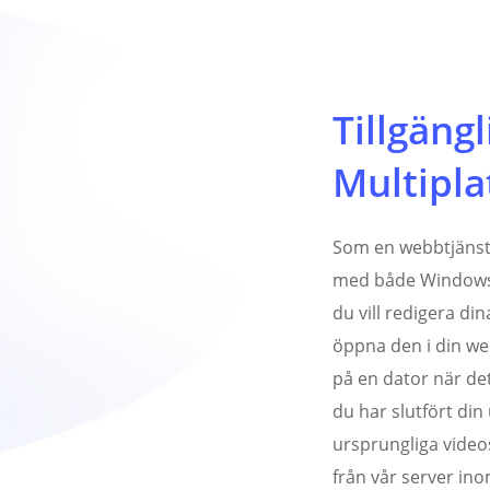
Tillgängl
Multipla
Som en webbtjänst 
med både Windows
du vill redigera di
öppna den i din we
på en dator när det
du har slutfört din
ursprungliga vide
från vår server in