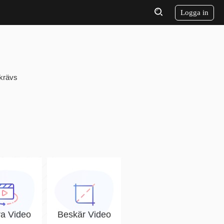
Logga in
 krävs
ra Video
Beskär Video