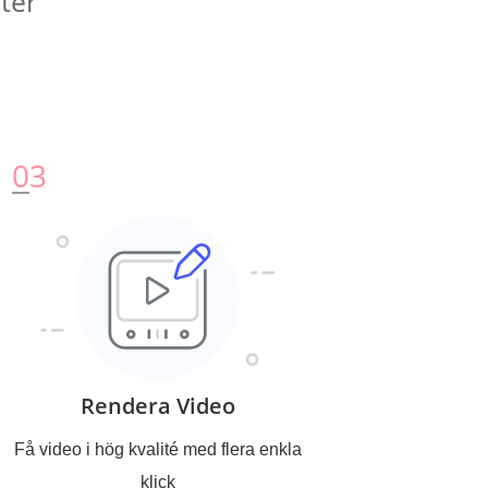
ter
0
3
Rendera Video
Få video i hög kvalité med flera enkla
klick