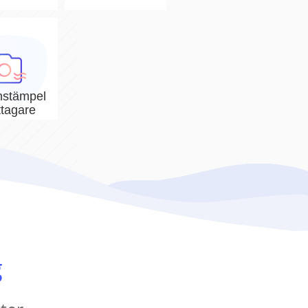
nstämpel
ttagare
g