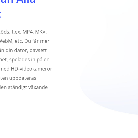
t
töds, t.ex. MP4, MKV,
WebM, etc. Du får mer
rån din dator, oavsett
et, spelades in på en
s med HD-videokameror.
aten uppdateras
 den ständigt växande