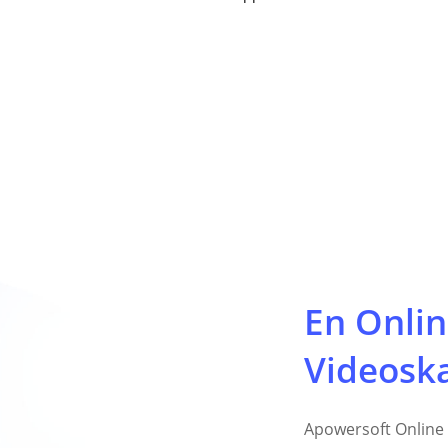
En Onli
Videosk
Apowersoft Online 