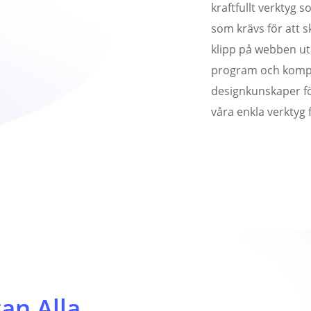
kraftfullt verktyg 
som krävs för att s
klipp på webben u
program och komple
designkunskaper fö
våra enkla verktyg 
an Alla