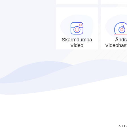
Skärmdumpa
Ändr
Video
Videohast