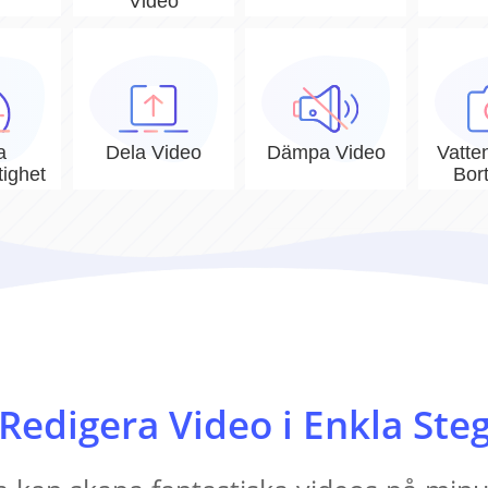
Video
a
Dela Video
Dämpa Video
Vatte
ighet
Bor
Redigera Video i Enkla Ste