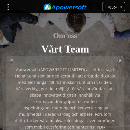
Logga in
Om oss
Vårt Team
Apowersoft (APOWERSOFT LIMITED) är ett företag i
Hong Kong som är dedikerat till att erbjuda digitala
medialösningar till människor runt om i världen.
Våra verktyg gör det möjligt för våra användare att
skapa innovativt digitalt innehåll via
skärmavbildning, ljud- och video
inspelning/bearbetning och konvertering av
multimedia i deras vardag och arbete. Förutom
detta, täcker våra mjukvarulösningar även områden
som mobil överföring och hantering, PDF-