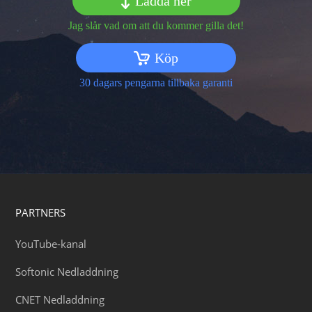
Ladda ner
Jag slår vad om att du kommer gilla det!
Köp
30 dagars pengarna tillbaka garanti
PARTNERS
YouTube-kanal
Softonic Nedladdning
CNET Nedladdning