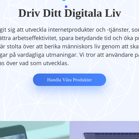
Driv Ditt Digitala Liv
it sig att utveckla internetprodukter och -tjänster, s
ttra arbetseffektivitet, spara betydande tid och öka p
i är stolta över att berika människors liv genom att ska
gar på vardagliga utmaningar. Vi tror att användare på
s över vad som utvecklas.
Handla Våra Produkter
oft Unlimited
ApowerManager