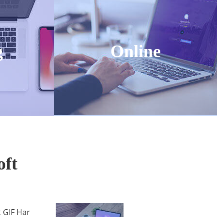
in
Gör Omedelbar Inspelning
på Skärmen
g
Online
Skärmdump Pro
iOS
Skärmdumpa Allt Du Ser på
Skärmen
ApowerPDF
hone-
Enstoppslösning för PDF-
oft
filer
 GIF Har
ApowerRecover