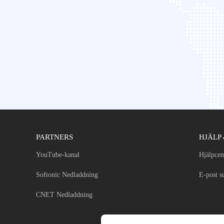
PARTNERS
HJÄLP
YouTube-kanal
Hjälpcen
Softonic Nedladdning
E-post s
CNET Nedladdning