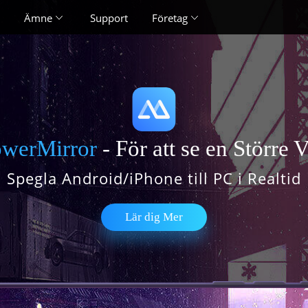
Ämne
Support
Företag
werMirror
- För att se en Större 
Spegla Android/iPhone till PC i Realtid
Lär dig Mer