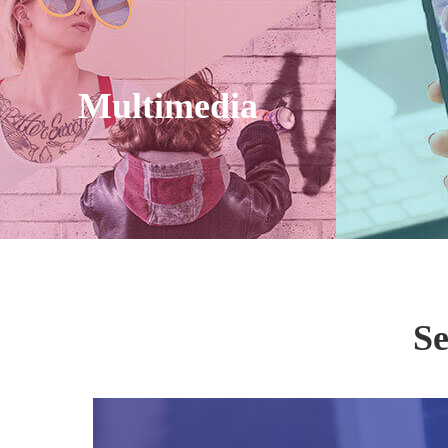
Enkli
Produ
Multimedia
Apowe
Skapa
Vide
Video C
Konve
Se
Streami