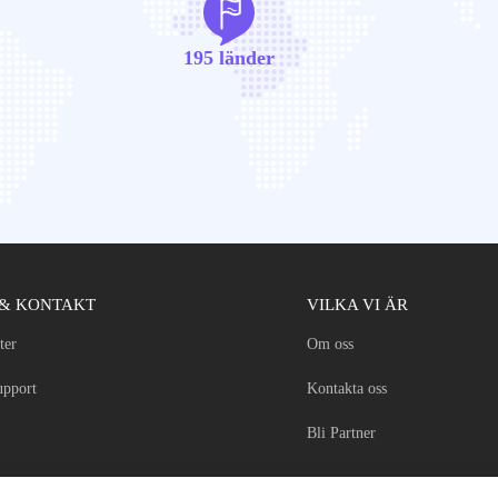
195 länder
 & KONTAKT
VILKA VI ÄR
ter
Om oss
upport
Kontakta oss
Bli Partner