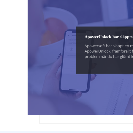
Skapa
Ljudi
ApowerUnlock har släppts
Apower
Skapa
Apowersoft har släppt en n
ApowerUnlock, framförallt f
problem när du har glömt l
iPhone/iPad Touch eller App