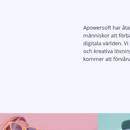
Apowersoft har åtag
människor att förbä
digitala världen. V
och kreativa lösnin
kommer att förvåna
Apowers