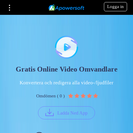
Logga in
Gratis Online Video Omvandlare
Konvertera och redigera alla video-/ljudfiler
Omdömen ( 0 )
Ladda Ned App