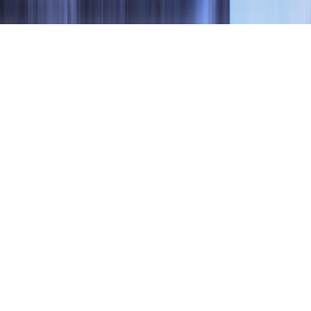
Snabb kom igång guide
Video Play
Om det är första gången använder vår tjänst måste du
först ladda ner vår startare. Den ger dig tillgång till
obegränsat med konverteringar.