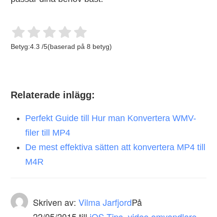
Betyg:
4.3
/
5
(baserad på
8
betyg)
Relaterade inlägg:
Perfekt Guide till Hur man Konvertera WMV-
filer till MP4
De mest effektiva sätten att konvertera MP4 till
M4R
Skriven av:
Vilma Jarfjord
På
22/05/2015
till
iOS Tips
,
video omvandlare