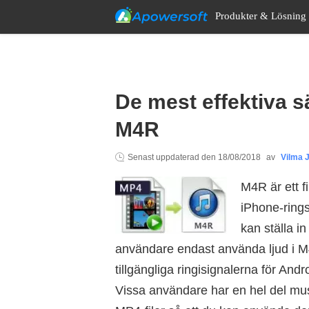
Produkter & Lösning
De mest effektiva sä
M4R
Senast uppdaterad den
18/08/2018
av
Vilma J
M4R är ett f
iPhone-rings
kan ställa in
användare endast använda ljud i M
tillgängliga ringisignalerna för Andr
Vissa användare har en hel del musi