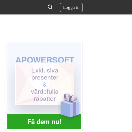
Logga in
APOWERSOFT
Exklusiva
presenter
&
värdefulla
rabatter
Få dem nu!