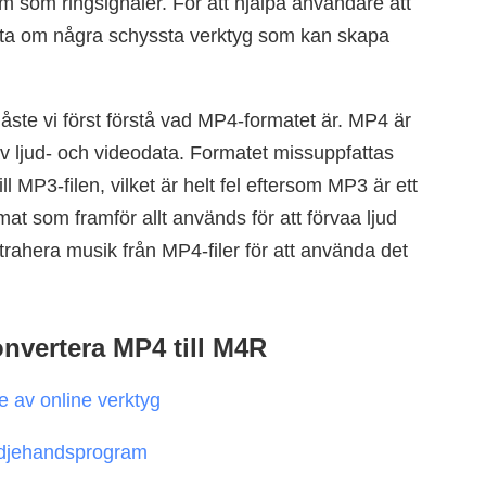
m som ringsignaler. För att hjälpa användare att
tta om några schyssta verktyg som kan skapa
åste vi först förstå vad MP4-formatet är. MP4 är
 av ljud- och videodata. Formatet missuppfattas
l MP3-filen, vilket är helt fel eftersom MP3 är ett
at som framför allt används för att förvaa ljud
trahera musik från MP4-filer för att använda det
onvertera MP4 till M4R
e av online verktyg
redjehandsprogram