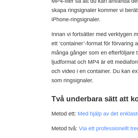
MP4-filer så att du kan använda de
skapa ringsignaler kommer vi berä
iPhone-ringsignaler.
Innan vi fortsätter med verktygen m
ett ‘container’-format för förvaring
många gånger som en efterföljare til
ljudformat och MP4 är ett mediaform
och video i en container. Du kan ex
som ringsignaler.
Två underbara sätt att k
Metod ett:
Med hjälp av det enklast
Metod två:
Via ett professionellt t