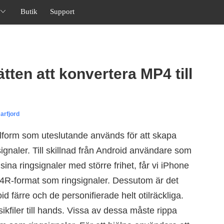
Butik
Support
tten att konvertera MP4 till
arfjord
ilform som uteslutande används för att skapa
ignaler. Till skillnad från Android användare som
 sina ringsignaler med större frihet, får vi iPhone
4R-format som ringsignaler. Dessutom är det
oid färre och de personifierade helt otilräckliga.
kfiler till hands. Vissa av dessa måste rippa