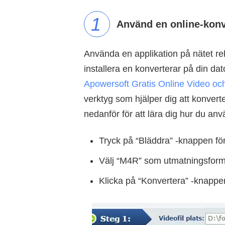
1
Använd en online-konv
Använda en applikation på nätet r
installera en konverterar på din da
Apowersoft Gratis Online Video o
verktyg som hjälper dig att konvertera
nedanför för att lära dig hur du an
Tryck på “Bläddra” -knappen fö
Välj “M4R” som utmatningsform
Klicka på “Konvertera” -knappen