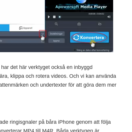
, har det här verktyget också en inbyggd
ära, klippa och rotera videos. Och vi kan använda
r, vattenmärken och undertexter för att göra dem mer
de ringisgnaler på båra iPhone genom att följa
verterar MP4 till M4R. Båda verktygen är