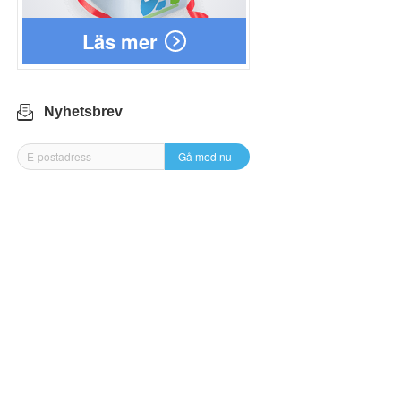
Läs mer
Nyhetsbrev
Gå med nu