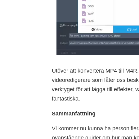
Utöver att konvertera MP4 till M4R
videoredigerare som låter oss besk
verktyget för att lägga till effekte
fantastiska.
Sammanfattning
Vi kommer nu kunna ha personifiera
ovanstående guider om hur man kon