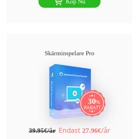
Köp Nu
Skärminspelare Pro
30
%
RABATT
Endast
/år
27.96€
39.95€/år