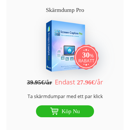
Skärmdump Pro
30
%
RABATT
Endast
/år
27.96€
39.95€/år
Ta skärmdumpar med ett par klick
Köp Nu