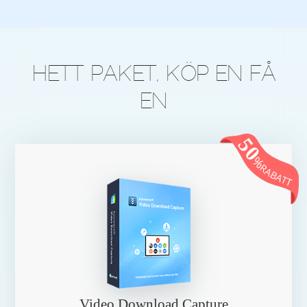
HETT PAKET, KÖP EN FÅ
EN
50
%
RABATT
Video Download Capture