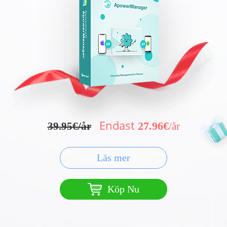
Endast
27.96€
39.95€/år
/år
Läs mer
Köp Nu