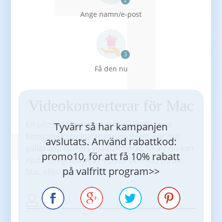
Ange namn/e-post
Få den nu
Videokonverterar för Mac
En ultimat lösning som hjälper dig med
Tyvärr så har kampanjen
kompabilitetsrelaterade problem när det
avslutats. Använd rabattkod:
gäller alla sorters mediaformat, så att du kan
promo10
,
för att få 10% rabatt
njuta obegränsat av videos och ljud på din
på valfritt program>>
Mac eller Apple enhet.