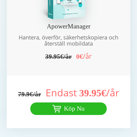
ApowerManager
Hantera, överför, säkerhetskopiera och
återställ mobildata
/år
0€
39.95€/år
Endast
/år
39.95€
79.9€/år
Köp Nu