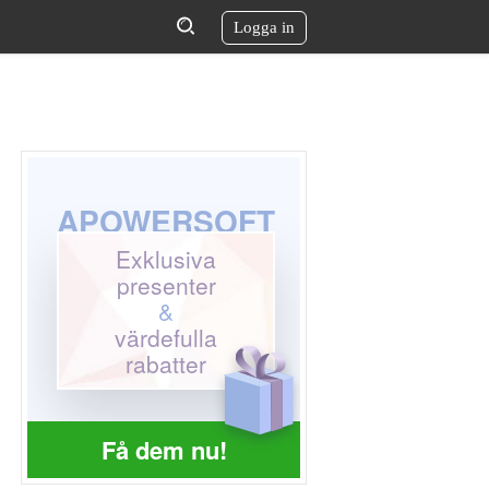
Logga in
APOWERSOFT
Exklusiva
presenter
&
värdefulla
rabatter
Få dem nu!