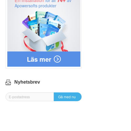
14+
En installation
för all
av
Apowersofts produkter
Läs mer
Nyhetsbrev
Gå med nu