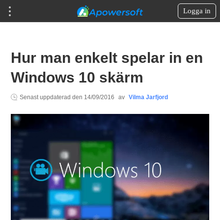
Logga in
Hur man enkelt spelar in en
Windows 10 skärm
Senast uppdaterad den
14/09/2016
av
Vilma Jarfjord