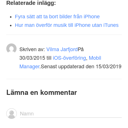
Relaterade inlägg:
Fyra sätt att ta bort bilder från iPhone
Hur man överför musik till iPhone utan iTunes
Skriven av:
Vilma Jarfjord
På
30/03/2015
till
iOS-överföring
,
Mobil
Manager
.Senast uppdaterad den 15/03/2019
Lämna en kommentar