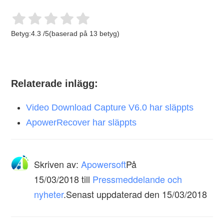
Betyg:
4.3
/
5
(baserad på
13
betyg)
Relaterade inlägg:
Video Download Capture V6.0 har släppts
ApowerRecover har släppts
Skriven av:
Apowersoft
På
15/03/2018
till
Pressmeddelande och
nyheter
.Senast uppdaterad den 15/03/2018