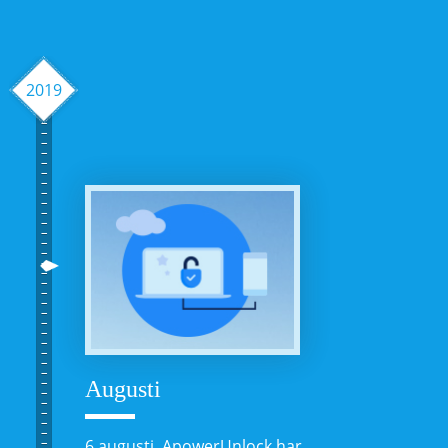
2019
Augusti
6 augusti, ApowerUnlock har