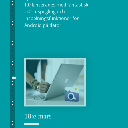
1.0 lanserades med fantastisk
skärmspegling och
inspelningsfunktioner för
Android på dator.
18:e mars
Apowersoft Bildvisare släpptes
och anses nu vara det bästa