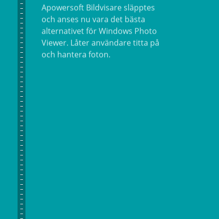
alternativet för Windows Photo
Viewer. Låter användare titta på
och hantera foton.
29:e januari
Apowersoft iPhone/iPad-
inspelare omlanserades med
spegling- och
inspelningsfunktioner för iOS