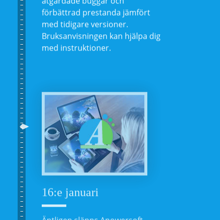
förbättrad prestanda jämfört
med tidigare versioner.
Bruksanvisningen kan hjälpa dig
med instruktioner.
16:e januari
Äntligen släpps Apowersoft
Unlimited. Alla produkter från
Apowersoft kan användas i ett