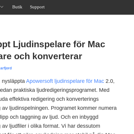
Butik
Support
pt Ljudinspelare för Mac
are och konverterar
arfjord
n nysläppta
Apowersoft ljudinspelare för Mac
2.0,
 redan praktiska ljudredigeringsprogramet. Med
uda effektiva redigering och konverterings
ring av ljudinspelningen. Programet kommer numera
klipp och taggning av ljud. Och en inbyggd
av ljudfiler i olika format. Vi har dessutom