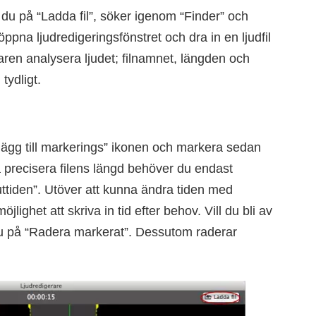
r du på “Ladda fil”, söker igenom “Finder” och
 öppna ljudredigeringsfönstret och dra in en ljudfil
aren analysera ljudet; filnamnet, längden och
tydligt.
å “lägg till markerings” ikonen och markera sedan
 precisera filens längd behöver du endast
uttiden”. Utöver att kunna ändra tiden med
ighet att skriva in tid efter behov. Vill du bli av
u på “Radera markerat”. Dessutom raderar