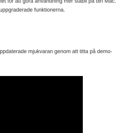
et för att göra användning mer stabil på din Mac.
e uppgraderade funktionerna.
uppdaterade mjukvaran genom att titta på demo-