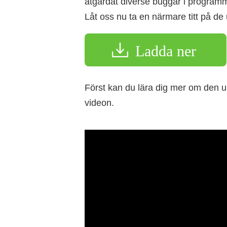
åtgärdat diverse buggar i programm
Låt oss nu ta en närmare titt på d
Ladda ner
Först kan du lära dig mer om den 
videon.