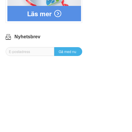
Läs mer
Nyhetsbrev
Gå med nu