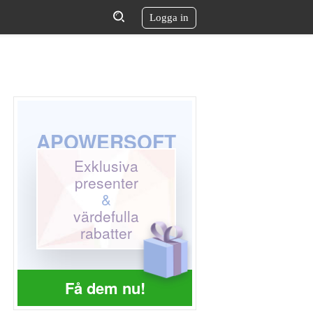
Logga in
APOWERSOFT
Exklusiva
presenter
&
värdefulla
rabatter
Få dem nu!