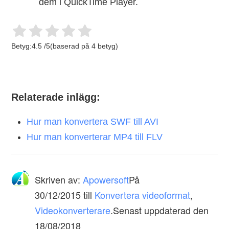
dem i QuickTime Player.
Betyg:
4.5
/
5
(baserad på
4
betyg)
Relaterade inlägg:
Hur man konvertera SWF till AVI
Hur man konverterar MP4 till FLV
Skriven av:
Apowersoft
På
30/12/2015
till
Konvertera videoformat
,
Videokonverterare
.Senast uppdaterad den
18/08/2018