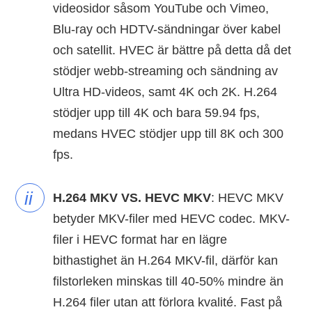
videosidor såsom YouTube och Vimeo,
Blu-ray och HDTV-sändningar över kabel
och satellit. HVEC är bättre på detta då det
stödjer webb-streaming och sändning av
Ultra HD-videos, samt 4K och 2K. H.264
stödjer upp till 4K och bara 59.94 fps,
medans HVEC stödjer upp till 8K och 300
fps.
ii
H.264 MKV VS. HEVC MKV
: HEVC MKV
betyder MKV-filer med HEVC codec. MKV-
filer i HEVC format har en lägre
bithastighet än H.264 MKV-fil, därför kan
filstorleken minskas till 40-50% mindre än
H.264 filer utan att förlora kvalité. Fast på