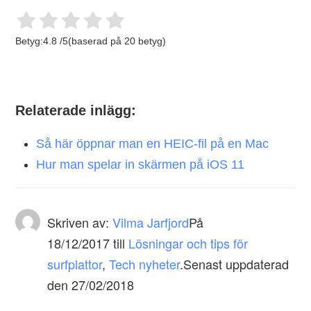
Betyg:
4.8
/
5
(baserad på
20
betyg)
Relaterade inlägg:
Så här öppnar man en HEIC-fil på en Mac
Hur man spelar in skärmen på iOS 11
Skriven av:
Vilma Jarfjord
På
18/12/2017
till
Lösningar och tips för
surfplattor
,
Tech nyheter
.Senast uppdaterad
den 27/02/2018