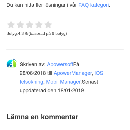
Du kan hitta fler lösningar i vår
FAQ kategori
.
Betyg:
4.3
/
5
(baserad på
9
betyg)
Skriven av:
Apowersoft
På
28/06/2018
till
ApowerManager
,
iOS
felsökning
,
Mobil Manager
.Senast
uppdaterad den 18/01/2019
Lämna en kommentar