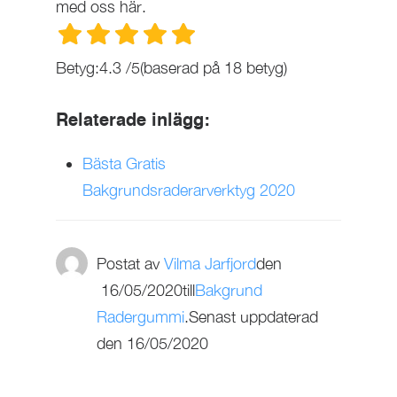
med oss här.
Betyg:
4.3
/
5
(baserad på
18
betyg)
Relaterade inlägg:
Bästa Gratis
Bakgrundsraderarverktyg 2020
Postat av
Vilma Jarfjord
den
16/05/2020
till
Bakgrund
Radergummi
.Senast uppdaterad
den 16/05/2020