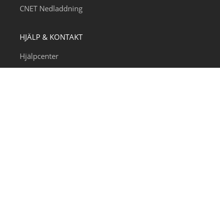
CNET Nedladdning
HJÄLP & KONTAKT
Hjälpcenter
E-post support
VILKA VI ÄR
Om oss
Kontakta oss
Bli Partner
VÄLJ DITT SPRÅK
Svenska